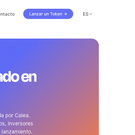
ntacto
ES
Lanzar un Token →
ado en
s
a por Calea.
os, inversores
l lanzamiento.