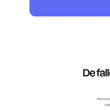
De fal
Kenomic
tok