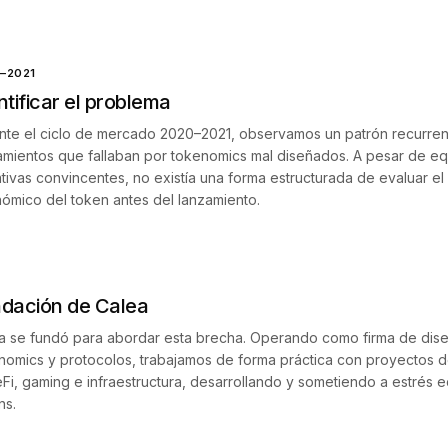
–2021
ntificar el problema
nte el ciclo de mercado 2020–2021, observamos un patrón recurre
amientos que fallaban por tokenomics mal diseñados. A pesar de eq
ativas convincentes, no existía una forma estructurada de evaluar el
ómico del token antes del lanzamiento.
dación de Calea
a se fundó para abordar esta brecha. Operando como firma de dis
nomics y protocolos, trabajamos de forma práctica con proyectos d
eFi, gaming e infraestructura, desarrollando y sometiendo a estrés
ns.