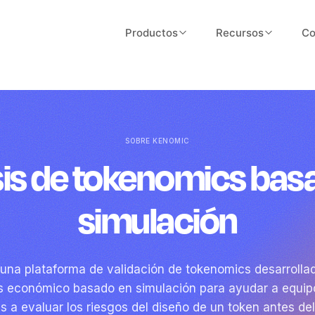
Productos
Recursos
Co
Validator
About Us
Fast tokenomics validation with ARC
Our story, team, and mission
scoring
Blog
Designer
Insights on tokenomics and Web3
SOBRE KENOMIC
Token design workspace and flows
economics
sis de tokenomics bas
Launcher
Documentation
simulación
Go-live workflows and execution
Guides, API reference, and tutorial
FAQ
Common questions answered
una plataforma de validación de tokenomics desarrollad
is económico basado en simulación para ayudar a equip
Pricing
es a evaluar los riesgos del diseño de un token antes de
Plans for every team size