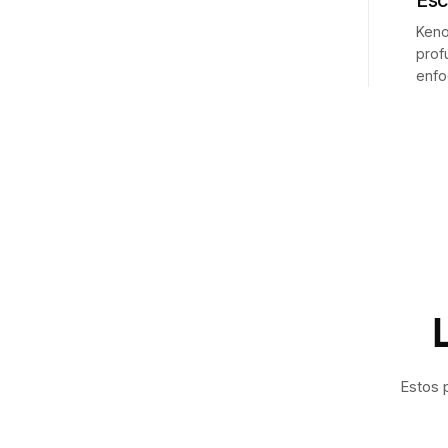
Esc
Keno
prof
enfo
Estos 