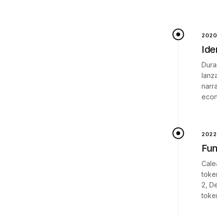
2020
Ide
Dura
lanz
narr
econ
2022
Fun
Cale
toke
2, D
toke