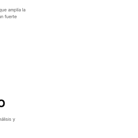
ue amplía la
n fuerte
o
lisis y