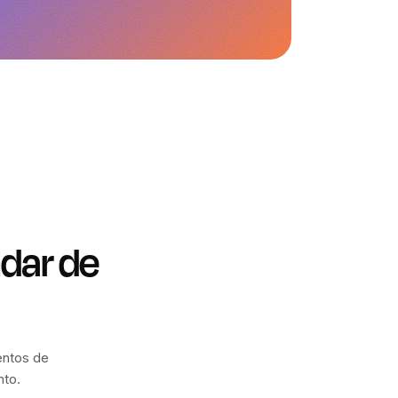
ndar de
entos de
nto.