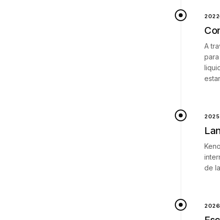
2022
Con
A tr
para
liqu
esta
2025
Lan
Keno
inte
de l
202