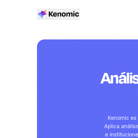
Análi
Kenomic es 
Aplica anális
e institucion