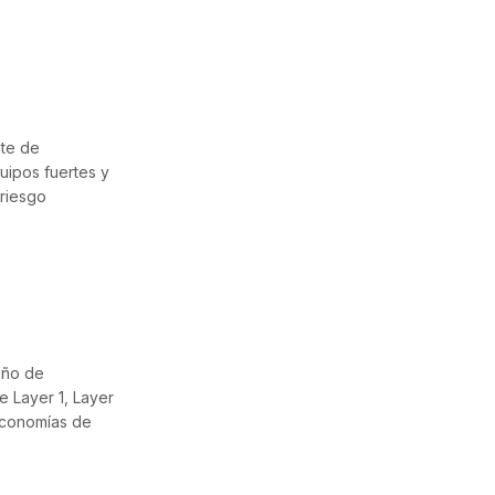
nte de
uipos fuertes y
 riesgo
eño de
e Layer 1, Layer
 economías de