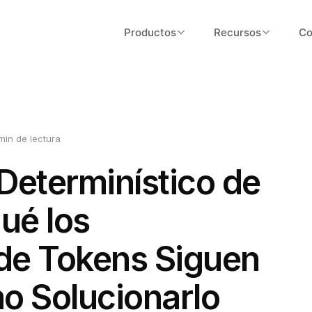
Productos
Recursos
Co
Validator
About Us
Fast tokenomics validation with ARC
Our story, team, and mission
scoring
Blog
Designer
min de lectura
Insights on tokenomics and Web3
Token design workspace and flows
economics
Determinístico de
Launcher
Documentation
ué los
Go-live workflows and execution
Guides, API reference, and tutorial
FAQ
de Tokens Siguen
Common questions answered
o Solucionarlo
Pricing
Plans for every team size