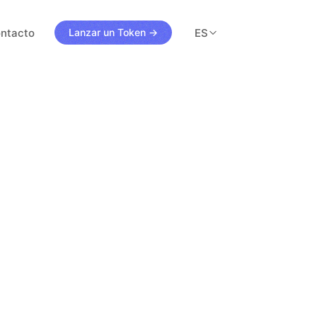
ntacto
ES
Lanzar un Token →
s