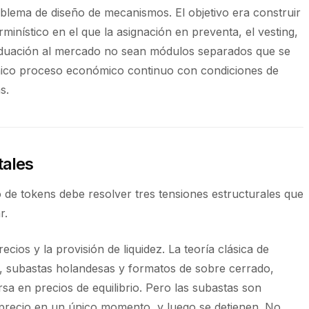
ema de diseño de mecanismos. El objetivo era construir
minístico en el que la asignación en preventa, el vesting,
raduación al mercado no sean módulos separados que se
único proceso económico continuo con condiciones de
s.
tales
o de tokens debe resolver tres tensiones estructurales que
r.
cios y la provisión de liquidez. La teoría clásica de
, subastas holandesas y formatos de sobre cerrado,
sa en precios de equilibrio. Pero las subastas son
precio en un único momento, y luego se detienen. No