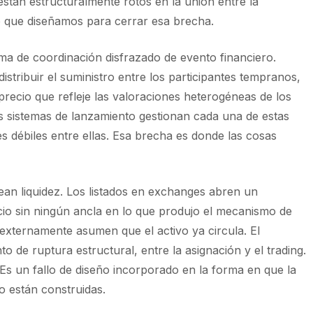
stán estructuralmente rotos en la unión entre la
mo que diseñamos para cerrar esa brecha.
a de coordinación disfrazado de evento financiero.
stribuir el suministro entre los participantes tempranos,
recio que refleje las valoraciones heterogéneas de los
los sistemas de lanzamiento gestionan cada una de estas
 débiles entre ellas. Esa brecha es donde las cosas
ean liquidez. Los listados en exchanges abren un
o sin ningún ancla en lo que produjo el mecanismo de
 externamente asumen que el activo ya circula. El
 de ruptura estructural, entre la asignación y el trading.
 Es un fallo de diseño incorporado en la forma en que la
o están construidas.