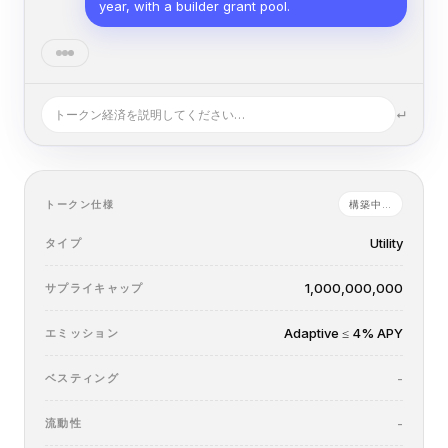
year, with a builder grant pool.
Configured. Builder grants will need a vesting
policy. I propose 25% allocation on a 4-year
linear vest with a 12-month cliff.
トークン経済を説明してください…
↵
トークン仕様
構築中…
Utility
タイプ
1,000,000,000
サプライキャップ
Adaptive ≤ 4% APY
エミッション