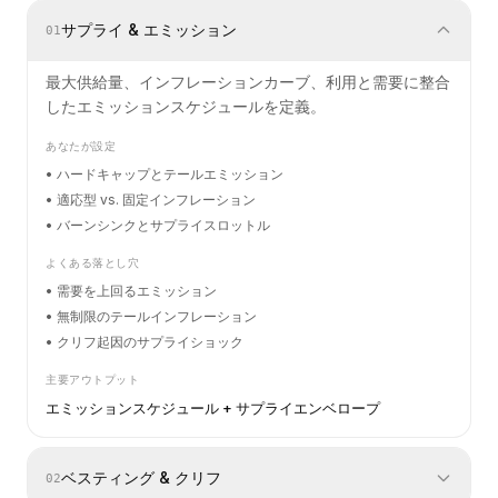
サプライ & エミッション
0
1
最大供給量、インフレーションカーブ、利用と需要に整合
したエミッションスケジュールを定義。
あなたが設定
•
ハードキャップとテールエミッション
•
適応型 vs. 固定インフレーション
•
バーンシンクとサプライスロットル
よくある落とし穴
•
需要を上回るエミッション
•
無制限のテールインフレーション
•
クリフ起因のサプライショック
主要アウトプット
エミッションスケジュール + サプライエンベロープ
ベスティング & クリフ
0
2