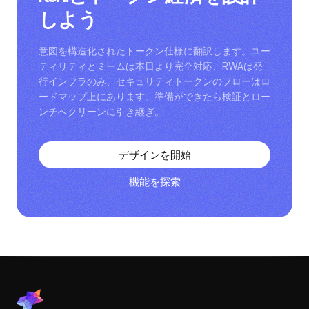
Keniとトークン経済を設計
しよう
意図を構造化されたトークン仕様に翻訳します。ユー
ティリティとミームは本日より完全対応、RWAは発
行インフラのみ、セキュリティトークンのフローはロ
ードマップ上にあります。準備ができたら検証とロー
ンチへクリーンに引き継ぎ。
デザインを開始
機能を探索