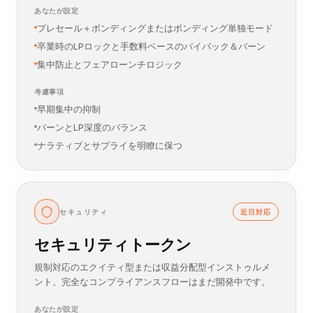
完全カスタマイズ可能なフェアローンチコミュニティトー
クン。プレセール＋ボンディングカーブまたはボンディン
グ単独モードを集中防止設計と共に設定可能。
あなたが設定
プレセール＋ボンディングまたはボンディング単独モード
卒業時のLPロックと手数料ベースのバイバック＆バーン
集中防止とフェアローンチロジック
考慮事項
早期集中の抑制
バーンとLP深度のバランス
ナラティブとサプライを明瞭に保つ
セキュリティ
近日対応
セキュリティトークン