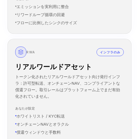
プレセール＋ボンディングまたはボンディング単独モード
利用シンク、手数料バーン、サプライスロットル
ステーキング階層、消費リワード、ベスティング
考慮事項
エミッションを実利用に整合
リワードループ循環の回避
フローに比例したシンクのサイズ
RWA
インフラのみ
リアルワールドアセット
トークン化されたリアルワールドアセット向け発行インフ
ラ：許可型転送、オンチェーンNAV、コンプライアントな
償還フロー。取引レールはプラットフォーム上でまだ有効
化されていません。
あなたが設定