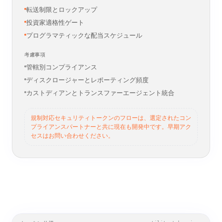
規制対応のエクイティ型または収益分配型インストゥルメ
ント。完全なコンプライアンスフローはまだ開発中です。
あなたが設定
転送制限とロックアップ
投資家適格性ゲート
プログラマティックな配当スケジュール
考慮事項
管轄別コンプライアンス
ディスクロージャーとレポーティング頻度
カストディアンとトランスファーエージェント統合
規制対応セキュリティトークンのフローは、選定されたコン
プライアンスパートナーと共に現在も開発中です。早期アク
セスはお問い合わせください。