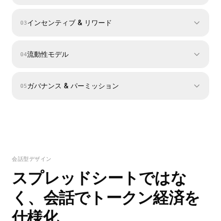
インセンティブ & リワード
0
3
あなたが設定
流動性モデル
0
4
•
リニア vs. ステップアンロック
あなたが設定
•
コホート別クリフ
•
ステーキング利回りとスラッシング
•
リバースロックアップ / KPIゲート
ガバナンス & パーミッション
0
5
•
クエスト / アクティビティリワード
よくある落とし穴
•
リファラルとLPインセンティブ
あなたが設定
•
低流動性下のクリフ重複
よくある落とし穴
•
•
投資家のアンロックウォール
ボンディングカーブ形状
•
イールドファーミング循環
•
•
KPIとの不整合
プレセール + ボンディングのハイブリッド
あなたが設定
•
利用と不整合のリワードシンク
•
LPロックとプロトコル所有流動性
主要アウトプット
•
ロールベースのアクセス制御
•
フリーライダー力学
よくある落とし穴
コホート別アンロックスケジュール
会話型デザイン
•
タイムロックとマルチシグ
主要アウトプット
•
ローンチ時の浅い深度
スプレッドシートではな
•
パラメータ変更ガードレール
インセンティブプログラム仕様
•
誤算定のボンディング傾斜
よくある落とし穴
く、会話でトークン経済を
•
保護されないLPエクスポージャー
•
管理者キャプチャ
主要アウトプット
仕様化
•
制約のないアップグレード経路