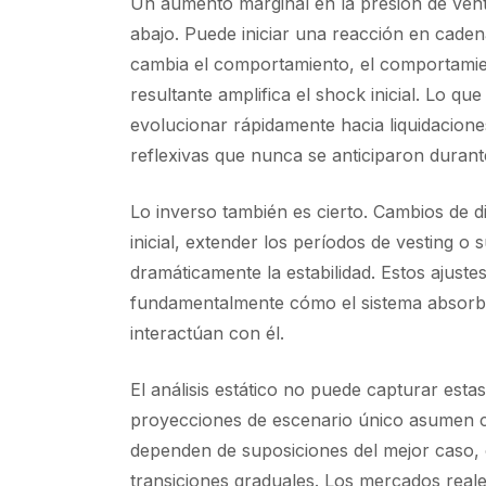
Un aumento marginal en la presión de ven
abajo. Puede iniciar una reacción en caden
cambia el comportamiento, el comportamient
resultante amplifica el shock inicial. Lo 
evolucionar rápidamente hacia liquidacione
reflexivas que nunca se anticiparon durante
Lo inverso también es cierto. Cambios de 
inicial, extender los períodos de vesting 
dramáticamente la estabilidad. Estos ajust
fundamentalmente cómo el sistema absorbe 
interactúan con él.
El análisis estático no puede capturar estas
proyecciones de escenario único asumen co
dependen de suposiciones del mejor caso,
transiciones graduales. Los mercados real