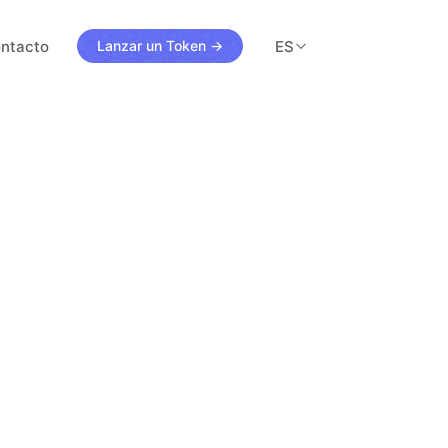
ntacto
ES
Lanzar un Token →
s